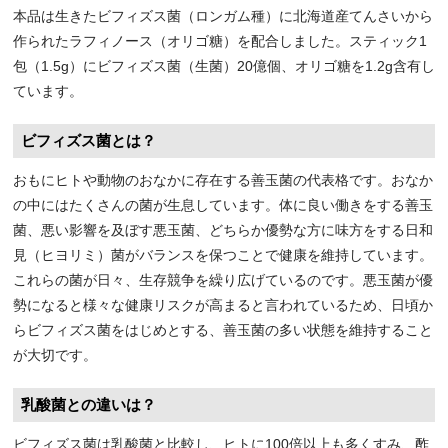
本品は生きたビフィズス菌（ロンガム種）に北海道産てんさいから
作られたラフィノース（オリゴ糖）を配合しました。スティック1
包（1.5g）にビフィズス菌（生菌）20億個、オリゴ糖を1.2g含有し
ています。
ビフィズス菌とは？
おもにヒトや動物のおなかに存在する善玉菌の代表格です。おなか
の中にはたくさんの菌が生息しています。体に良い働きをする善玉
菌、悪い影響を及ぼす悪玉菌、どちらか優勢な方に味方をする日和
見（ヒヨリミ）菌がバランスを保つことで健康を維持しています。
これらの菌が日々、生存競争を繰り広げているのです。悪玉菌が優
勢になると様々な健康リスクが高まると言われているため、日頃か
らビフィズス菌をはじめとする、善玉菌の多い状態を維持すること
が大切です。
乳酸菌との違いは？
ビフィズス菌は乳酸菌と比較し、ヒトに100倍以上も多くすみ、酢